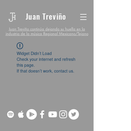
Juan Treviño
Juan Treviño continúa dejando su huella en la
industria de la música Regional Mexicano/Tejano
Widget Didn’t Load
Check your internet and refresh
this page.
If that doesn’t work, contact us.