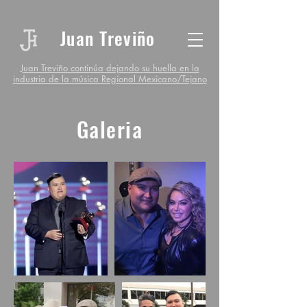
Juan Treviño
Juan Treviño continúa dejando su huella en la
industria de la música Regional Mexicano/Tejano
Galeria